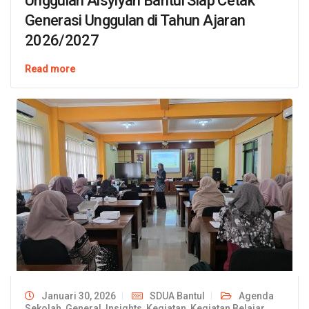
Unggulan Aisyiyah Bantul Siap Cetak
Generasi Unggulan di Tahun Ajaran
2026/2027
Read more
Januari 30, 2026
SDUA Bantul
Agenda
Sekolah
,
General
,
Insights
,
Kegiatan
,
Kegiatan Belajar