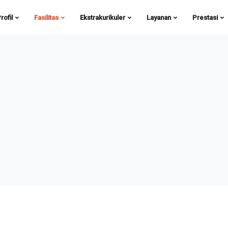
rofil
Fasilitas
Ekstrakurikuler
Layanan
Prestasi