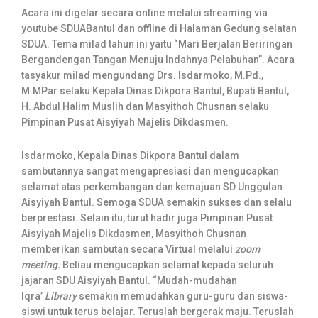
Acara ini digelar secara online melalui streaming via
youtube SDUABantul dan offline di Halaman Gedung selatan
SDUA. Tema milad tahun ini yaitu “Mari Berjalan Beriringan
Bergandengan Tangan Menuju Indahnya Pelabuhan”. Acara
tasyakur milad mengundang Drs. Isdarmoko, M.Pd.,
M.MPar selaku Kepala Dinas Dikpora Bantul, Bupati Bantul,
H. Abdul Halim Muslih dan Masyithoh Chusnan selaku
Pimpinan Pusat Aisyiyah Majelis Dikdasmen.
Isdarmoko, Kepala Dinas Dikpora Bantul dalam
sambutannya sangat mengapresiasi dan mengucapkan
selamat atas perkembangan dan kemajuan SD Unggulan
Aisyiyah Bantul. Semoga SDUA semakin sukses dan selalu
berprestasi. Selain itu, turut hadir juga Pimpinan Pusat
Aisyiyah Majelis Dikdasmen, Masyithoh Chusnan
memberikan sambutan secara Virtual melalui
zoom
meeting.
Beliau mengucapkan selamat kepada seluruh
jajaran SDU Aisyiyah Bantul. “Mudah-mudahan
Iqra’
Library
semakin memudahkan guru-guru dan siswa-
siswi untuk terus belajar. Teruslah bergerak maju. Teruslah