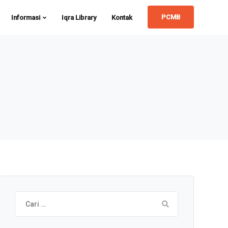
PCMB
Informasi
Iqra Library
Kontak
Cari
untuk: