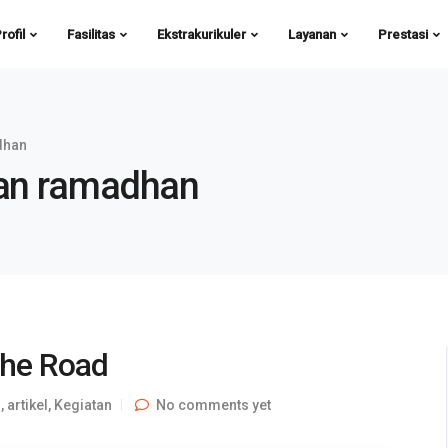
rofil
Fasilitas
Ekstrakurikuler
Layanan
Prestasi
dhan
atan ramadhan
The Road
h
,
artikel
,
Kegiatan
No comments yet