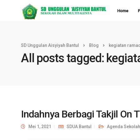
Home
P
SD Unggulan Aisyiyah Bantul
Blog
kegiatan rama
All posts tagged: kegi
Indahnya Berbagi Takjil On 
Mei 1, 2021
SDUA Bantul
Agenda Sekola