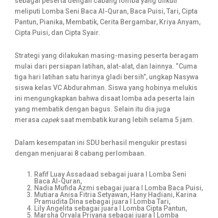
sebagai peserta dengan cabang lomba yang diikuti
meliputi Lomba Seni Baca Al-Quran, Baca Puisi, Tari, Cipta
Pantun, Pianika, Membatik, Cerita Bergambar, Kriya Anyam,
Cipta Puisi, dan Cipta Syair.
Strategi yang dilakukan masing-masing peserta beragam
mulai dari persiapan latihan, alat-alat, dan lainnya. “Cuma
tiga hari latihan satu harinya gladi bersih”, ungkap Nasywa
siswa kelas VC Abdurahman. Siswa yang hobinya melukis
ini mengungkapkan bahwa disaat lomba ada peserta lain
yang membatik dengan bagus. Selain itu dia juga
merasa
capek
saat membatik kurang lebih selama 5 jam.
Dalam kesempatan ini SDU berhasil mengukir prestasi
dengan menjuarai 8 cabang perlombaan.
Rafif Luay Assadaad sebagai juara I Lomba Seni
Baca Al-Quran,
Nadia Mufida Azmi sebagai juara I Lomba Baca Puisi,
Mutiara Anisa Fitria Setyawan, Hany Hadiani, Karina
Pramudita Dina sebagai juara I Lomba Tari,
Lily Angelita sebagai juara I Lomba Cipta Pantun,
Marsha Orvala Priyana sebagai juara I Lomba