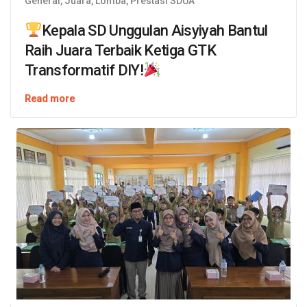
General
,
Juara
,
Lomba
,
Prestasi SDUA
Kepala SD Unggulan Aisyiyah Bantul
Raih Juara Terbaik Ketiga GTK
Transformatif DIY!
Read more