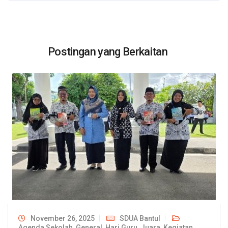
Postingan yang Berkaitan
November 26, 2025
SDUA Bantul
Agenda Sekolah
,
General
,
Hari Guru
,
Juara
,
Kegiatan
,