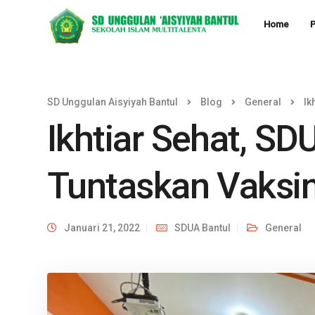
Home
P
SD Unggulan Aisyiyah Bantul
Blog
General
Ik
Ikhtiar Sehat, SD
Tuntaskan Vaksin
Januari 21, 2022
SDUA Bantul
General