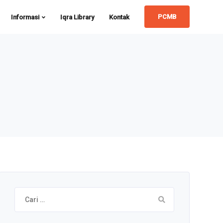
PCMB
Informasi
Iqra Library
Kontak
Cari
untuk: