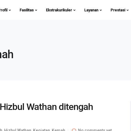
rofil
Fasilitas
Ekstrakurikuler
Layanan
Prestasi
mah
 Hizbul Wathan ditengah
ah
,
Hizbul Wathan
,
Kegiatan
,
Kemah
No comments yet