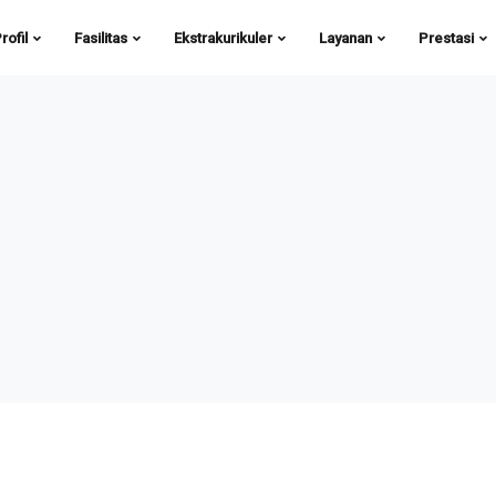
rofil
Fasilitas
Ekstrakurikuler
Layanan
Prestasi