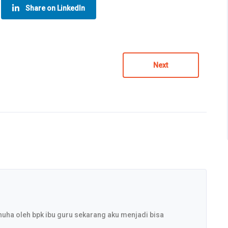
Share on LinkedIn
Next
huha oleh bpk ibu guru sekarang aku menjadi bisa