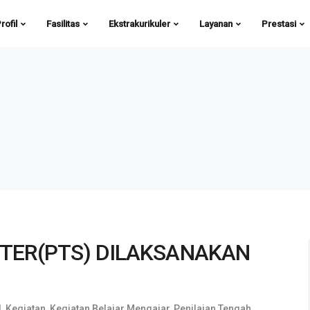
rofil
Fasilitas
Ekstrakurikuler
Layanan
Prestasi
TER(PTS) DILAKSANAKAN
l
,
Kegiatan
,
Kegiatan Belajar Mengajar
,
Penilaian Tengah