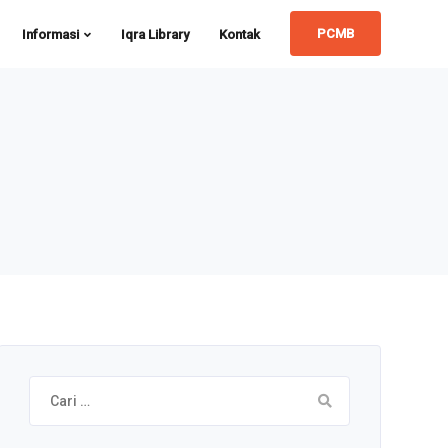
PCMB
Informasi
Iqra Library
Kontak
Cari
untuk: