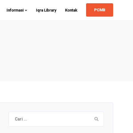
PCMB
Informasi
Iqra Library
Kontak
Cari
untuk: