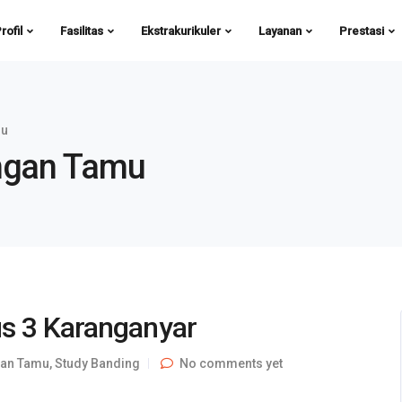
rofil
Fasilitas
Ekstrakurikuler
Layanan
Prestasi
mu
ungan Tamu
s 3 Karanganyar
gan Tamu
,
Study Banding
No comments yet