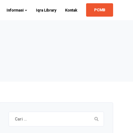
PCMB
Informasi
Iqra Library
Kontak
Cari
untuk: