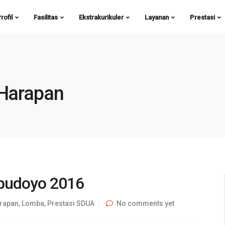
rofil
Fasilitas
Ekstrakurikuler
Layanan
Prestasi
 Harapan
budoyo 2016
rapan
,
Lomba
,
Prestasi SDUA
No comments yet