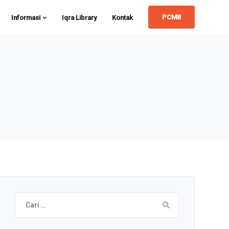
PCMB
Informasi
Iqra Library
Kontak
Cari
untuk: